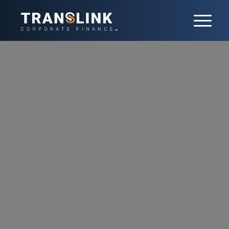
Actualités
Restez informé des dernières actualités
Translink Corporate Finance France en
matière de fusions-acquisitions, de
tendances sectorielles ou de nos avis
d’experts. Gardez une longueur d’avance
dans un paysage du M&A en constante
évolution.