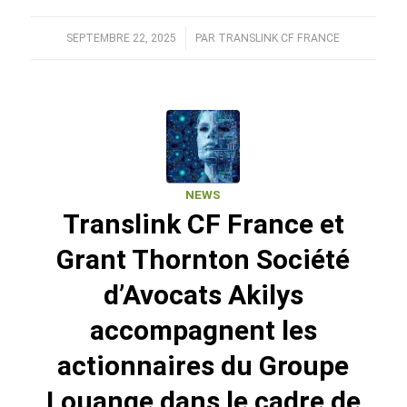
SEPTEMBRE 22, 2025
/
PAR
TRANSLINK CF FRANCE
NEWS
Translink CF France et
Grant Thornton Société
d’Avocats Akilys
accompagnent les
actionnaires du Groupe
Louange dans le cadre de