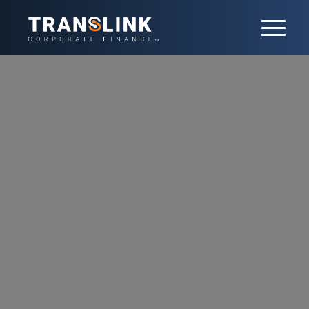
Actualités
Restez informé des dernières actualités
Translink Corporate Finance France en
matière de fusions-acquisitions, de
tendances sectorielles ou de nos avis
d’experts. Gardez une longueur d’avance
dans un paysage du M&A en constante
évolution.