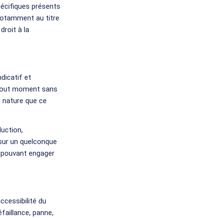
pécifiques présents
 notamment au titre
droit à la
dicatif et
à tout moment sans
e nature que ce
duction,
 sur un quelconque
n pouvant engager
ccessibilité du
faillance, panne,