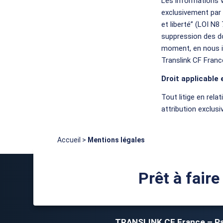
Les informations v
exclusivement par
et liberté” (LOI N8
suppression des d
moment, en nous in
Translink CF Franc
Droit applicable 
Tout litige en relat
attribution exclusi
Accueil
>
Mentions légales
Prêt à faire
TRANSLINK CF France – Pa