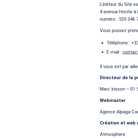
L’éditeur du Site e
4 avenue Hoche à P
numéro : 535 346 
Vous pouvez prendr
Téléphone : +33
E-mail :
contact
Il vous est par ai
Directeur de la p
Marc Irisson – 01 
Webmaster
Agence Alpaga Cons
Création et web 
Atmosphere