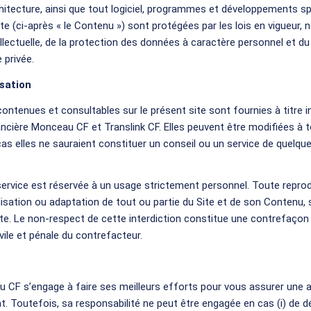
hitecture, ainsi que tout logiciel, programmes et développements s
te (ci-après « le Contenu ») sont protégées par les lois en vigueur,
ellectuelle, de la protection des données à caractère personnel et du 
 privée.
isation
ontenues et consultables sur le présent site sont fournies à titre in
ancière Monceau CF et Translink CF. Elles peuvent être modifiées 
cas elles ne sauraient constituer un conseil ou un service de quelqu
e service est réservée à un usage strictement personnel. Toute repro
ilisation ou adaptation de tout ou partie du Site et de son Contenu,
ite. Le non-respect de cette interdiction constitue une contrefaço
ivile et pénale du contrefacteur.
 CF s’engage à faire ses meilleurs efforts pour vous assurer une a
. Toutefois, sa responsabilité ne peut être engagée en cas (i) de dé