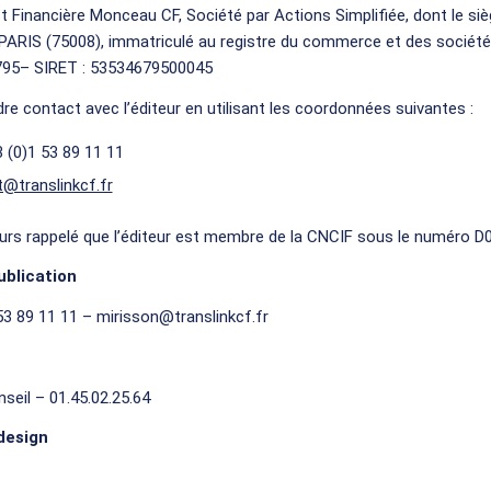
st Financière Monceau CF, Société par Actions Simplifiée, dont le siè
ARIS (75008), immatriculé au registre du commerce et des sociétés
795– SIRET : 53534679500045
e contact avec l’éditeur en utilisant les coordonnées suivantes :
 (0)1 53 89 11 11
@translinkcf.fr
lleurs rappelé que l’éditeur est membre de la CNCIF sous le numéro 
ublication
53 89 11 11 – mirisson@translinkcf.fr
eil – 01.45.02.25.64
design