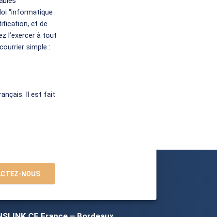
ables
oi “informatique
fication, et de
 l’exercer à tout
ourrier simple :
nçais. Il est fait
CTEZ-NOUS
SLINK CF France – Bordeaux