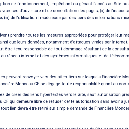
rruption de fonctionnement, empêchant ou gênant l’accès au Site ou
s vitesses d’ouverture et de consultation des pages, (ii) de l’inaccess
te, (iii) de l’utilisation frauduleuse par des tiers des informations mi
oivent prendre toutes les mesures appropriées pour protéger leur ma
ainsi que leurs données, notamment d’attaques virales par Internet.
t être tenu responsable de tout dommage résultant de la consultat
ite, du réseau internet et des systèmes informatiques et de télécomm
tes peuvent renvoyer vers des sites tiers sur lesquels Financière M
nancière Monceau CF se dégage toute responsabilité quant au conte
z de créer des liens hypertextes vers le Site, sauf autorisation préa
CF qui demeure libre de refuser cette autorisation sans avoir à just
 tout lien devra être retiré sur simple demande de Financière Monce