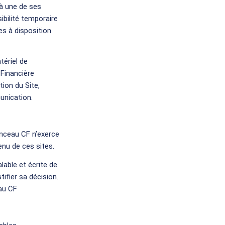
 à une de ses
ibilité temporaire
ses à disposition
tériel de
 Financière
ion du Site,
unication.
onceau CF n’exerce
nu de ces sites.
lable et écrite de
ifier sa décision.
au CF