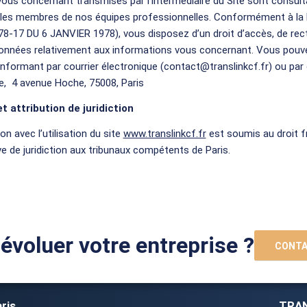
ous concernant transmises par l’intermédiaire du Site sont consult
 les membres de nos équipes professionnelles. Conformément à la l
 78-17 DU 6 JANVIER 1978), vous disposez d’un droit d’accès, de recti
onnées relativement aux informations vous concernant. Vous pouvez
formant par courrier électronique (contact@translinkcf.fr) ou par c
e, 4 avenue Hoche, 75008, Paris
et attribution de juridiction
ion avec l’utilisation du site
www.translinkcf.fr
est soumis au droit fra
ve de juridiction aux tribunaux compétents de Paris.
 évoluer votre entreprise ?
CONTA
ris
TRAN