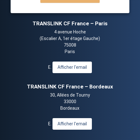
TRANSLINK CF France – Paris
4 avenue Hoche
(Escalier A, 1er étage Gauche)
75008
Paris
E.
Afficher l'email
TRANSLINK CF France – Bordeaux
30, Allées de Tourny
33000
Bordeaux
E.
Afficher l'email