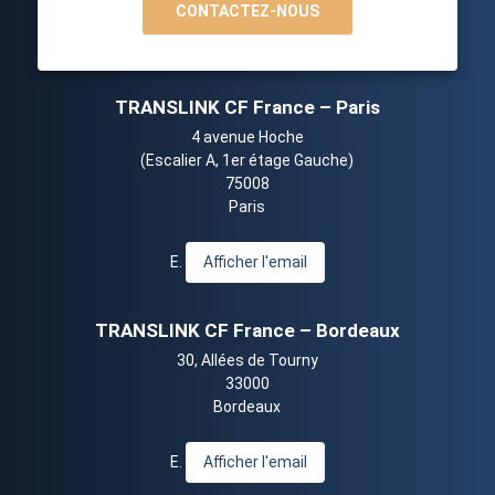
CONTACTEZ-NOUS
TRANSLINK CF France – Paris
4 avenue Hoche
(Escalier A, 1er étage Gauche)
75008
Paris
E.
Afficher l'email
TRANSLINK CF France – Bordeaux
30, Allées de Tourny
33000
Bordeaux
E.
Afficher l'email