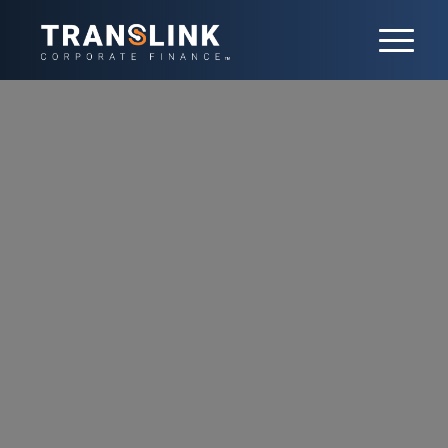
News
Stay informed with the latest news from
Translink Corporate Finance France on M&A,
sector trends, and expert insights. Stay
ahead of the curve in a constantly evolving
M&A landscape.