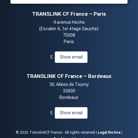
TRANSLINK CF France – Paris
4 avenue Hoche
(Escalier A, 1er étage Gauche)
75008
Paris
E.
Show email
TRANSLINK CF France – Bordeaux
30, Allées de Tourny
33000
Bordeaux
E.
Show email
© 2026 TranslinkCF France - All rights reserved |
Legal Notice
|