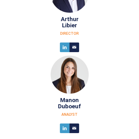
Arthur
Libier
DIRECTOR
Manon
Duboeuf
ANALYST