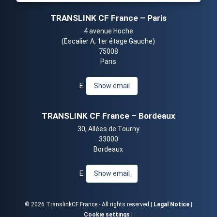
TRANSLINK CF France – Paris
4 avenue Hoche
(Escalier A, 1er étage Gauche)
75008
Paris
E.
Show email
TRANSLINK CF France – Bordeaux
30, Allées de Tourny
33000
Bordeaux
E.
Show email
© 2026 TranslinkCF France - All rights reserved |
Legal Notice
|
Cookie settings
|