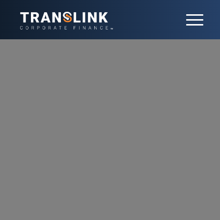
Tech
Les progrès technologiques rapides
alimentent une croissance importante des
fusions-acquisitions dans le secteur de Tech.
Nous aidons nos clients à garder une
longueur d’avance en identifiant les
opportunités stratégiques d’acquisitions et
d’investissements dans l’IA, le cloud