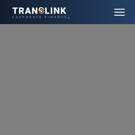
Tech
Les progrès technologiques rapides
alimentent une croissance importante des
fusions-acquisitions dans le secteur de Tech.
Nous aidons nos clients à garder une
longueur d’avance en identifiant les
opportunités stratégiques d’acquisitions et
d’investissements dans l’IA, le cloud