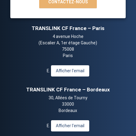
CONTACTEZ-NOUS
TRANSLINK CF France – Paris
4 avenue Hoche
(Escalier A, 1er étage Gauche)
75008
Paris
E.
Afficher l'email
TRANSLINK CF France – Bordeaux
30, Allées de Tourny
33000
Bordeaux
E.
Afficher l'email