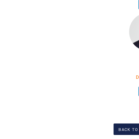
D
BACK TO