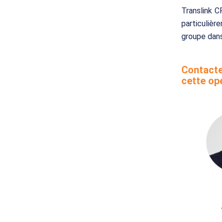
Translink C
particuliè
groupe dans
Contacte
cette opé