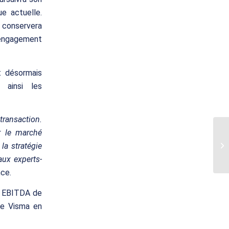
e actuelle.
 conservera
n engagement
t désormais
t ainsi les
ransaction.
r le marché
la stratégie
aux experts-
ce.
un EBITDA de
 de Visma en