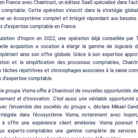
 en France avec Chaintrust, un éditeur SaaS spécialisé dans l’au
e comptable. Cette opération s’inscrit dans la stratégie glob
réer un écosystème complet et intégré répondant aux besoins 
s d’expertise comptable en France.
uisition d’Inqom en 2022, une opération déjà conseillée par T
elle acquisition a vocation à élargir la gamme de logiciels 
mplétant ainsi son offre globale. Grâce à son expertise appro
sation et la simplification des processus comptables, Chaint
es tâches répétitives et chronophages associées à la saisie co
s d’expertise comptable.
 le groupe Visma offre à Chaintrust de nouvelles opportunités de
ement et d’innovation. C’est aussi une véritable opportunité 
avec l’ensemble des sociétés du groupe
», déclare Mikael Gan
.Intégrée dans l’écosystème Visma, notamment avec Inqom,
a à offrir une expérience client améliorée. Visma poursuit l’
aux experts-comptables une gamme complète de services