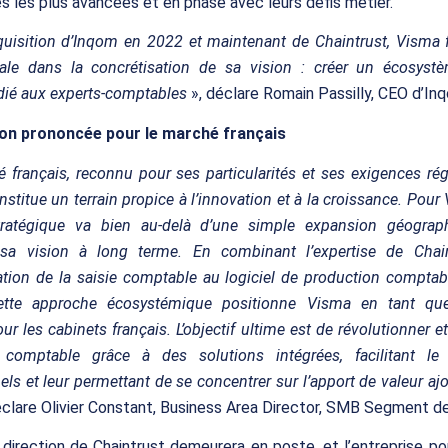
s les plus avancées et en phase avec leurs défis métier.
quisition d’Inqom en 2022 et maintenant de Chaintrust, Visma 
iale dans la concrétisation de sa vision : créer un écosystè
dié aux experts-comptables
», déclare Romain Passilly, CEO d’In
on prononcée pour le marché français
 français, reconnu pour ses particularités et ses exigences ré
stitue un terrain propice à l’innovation et à la croissance. Pour
 stratégique va bien au-delà d’une simple expansion géograph
 sa vision à long terme. En combinant l’expertise de Chai
ation de la saisie comptable au logiciel de production comptabl
ette approche écosystémique positionne Visma en tant que
our les cabinets français. L’objectif ultime est de révolutionner e
 comptable grâce à des solutions intégrées, facilitant le 
els et leur permettant de se concentrer sur l’apport de valeur ajo
clare Olivier Constant, Business Area Director, SMB Segment d
 direction de Chaintrust demeurera en poste, et l’entreprise po