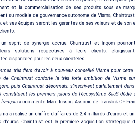
ent et la commercialisation de ses produits sous sa marqu
nt au modèle de gouvernance autonome de Visma, Chaintrust
é, et ses équipes seront les garantes de ses valeurs et de so
clients.
s un esprit de synergie accrue, Chaintrust et Inqom pourron
 leurs solutions respectives à leurs clients, élargissan
ités disponibles pour les deux clientèles.
mes très fiers d’avoir à nouveau conseillé Visma pour cette t
ion de Chaintrust conforte la très forte ambition de Visma su
nqom, puis Chaintrust désormais, s’inscrivent parfaitement dans 
 constituent les premiers jalons de l’écosystème SaaS dédié 
français »
commente Marc Irisson, Associé de Translink CF Fran
sma a réalisé un chiffre d’affaires de 2,4 milliards d’euros et 
s d’euros. Chaintrust est la première acquisition stratégique