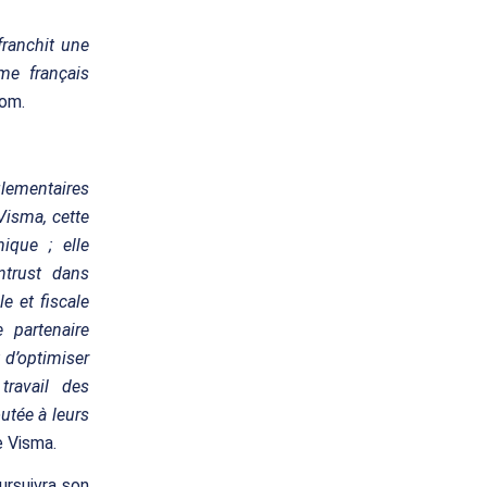
franchit une
me français
qom.
glementaires
 Visma, cette
ique ; elle
ntrust dans
e et fiscale
 partenaire
t d’optimiser
travail des
utée à leurs
e Visma.
ursuivra son