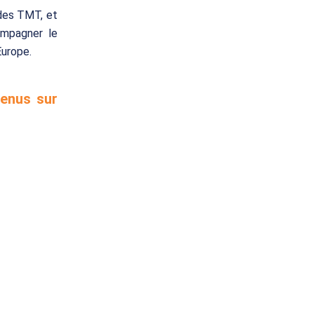
 des TMT, et
ompagner le
Europe.
venus sur