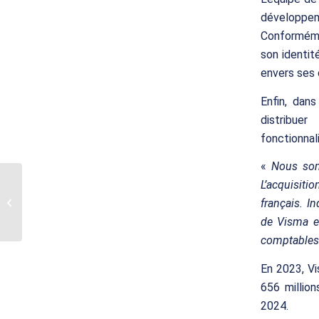
développem
Conforméme
son identit
envers ses 
Enfin, dan
distribuer
fonctionnal
«
Nous som
TRANSLINK CF
L’acquisit
conseille les
actionnaires de
français. I
STORDATA dans le
de Visma et
cadre d’une prise...
comptables 
En 2023, Vi
656 million
2024.