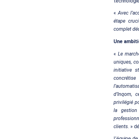
technologie
«
Avec l’ac
étape cruc
complet dé
Une ambiti
«
Le marché
uniques, con
initiative
concrétise
l’automatis
d’Inqom, c
privilégié p
la gestion
professionn
clients.
» dé
L’équipe de