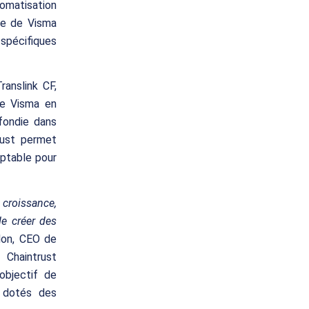
tomatisation
ale de Visma
spécifiques
ranslink CF,
de Visma en
fondie dans
rust permet
mptable pour
 croissance,
de créer des
don, CEO de
 Chaintrust
objectif de
 dotés des