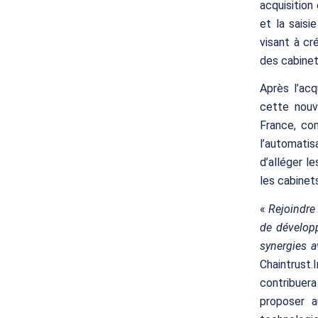
acquisition
et la saisi
visant à c
des cabinet
Après l’acq
cette nouv
France, co
l’automati
d’alléger l
les cabinet
«
Rejoindre
de développ
synergies 
Chaintrust
contribuer
proposer 