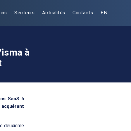
ons
Secteurs
Actualités
Contacts
EN
Visma à
t
ons SaaS à
 acquérant
une deuxième