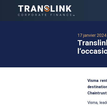
17 janvier 2024
Translin
l‘occasi
Visma ren
destinati
Chaintrust
Visma, lead