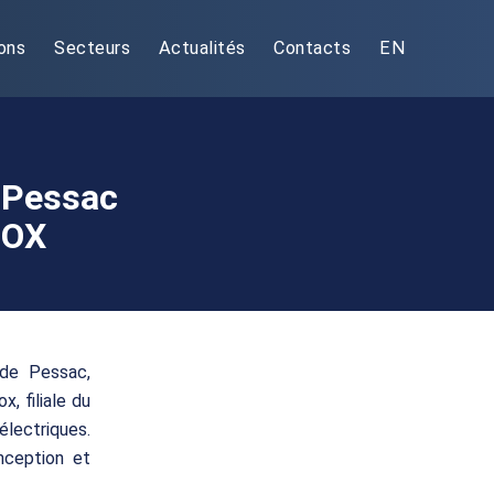
ons
Secteurs
Actualités
Contacts
EN
e Pessac
BOX
 de Pessac,
, filiale du
électriques.
nception et