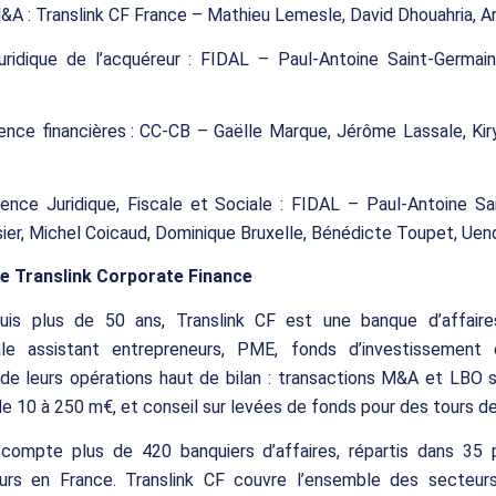
&A : Translink CF France – Mathieu Lemesle, David Dhouahria, A
uridique de l’acquéreur : FIDAL – Paul-Antoine Saint-Germain
ence financières : CC-CB – Gaëlle Marque, Jérôme Lassale, Ki
ence Juridique, Fiscale et Sociale : FIDAL – Paul-Antoine Sa
sier, Michel Coicaud, Dominique Bruxelle, Bénédicte Toupet, Uen
e Translink Corporate Finance
uis plus de 50 ans, Translink CF est une banque d’affair
nale assistant entrepreneurs, PME, fonds d’investissement
de leurs opérations haut de bilan : transactions M&A et LBO 
de 10 à 250 m€, et conseil sur levées de fonds pour des tours d
compte plus de 420 banquiers d’affaires, répartis dans 35 
eurs en France. Translink CF couvre l’ensemble des secteurs