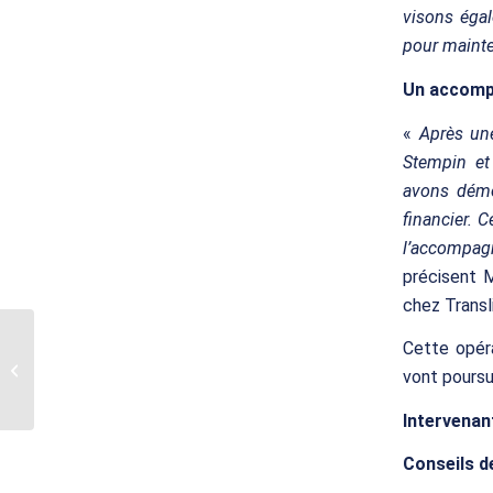
visons éga
pour mainte
Un accomp
«
Après une
Stempin et
avons démon
financier. C
l’accompag
précisent 
chez Transl
Translink CF conseille
Cette opéra
les actionnaires du
vont poursui
Groupe AURELA dans
leur cession à...
Intervenan
Conseils d