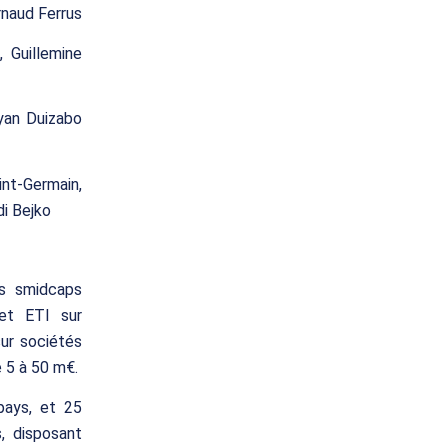
rnaud Ferrus
, Guillemine
ryan Duizabo
int-Germain,
di Bejko
es smidcaps
 et ETI sur
sur sociétés
e 5 à 50 m€.
pays, et 25
, disposant