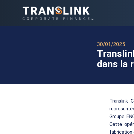
30/01/2025
Translin
dans la 
Translink 
représentée
Groupe ENGI
Cette opér
fabrication