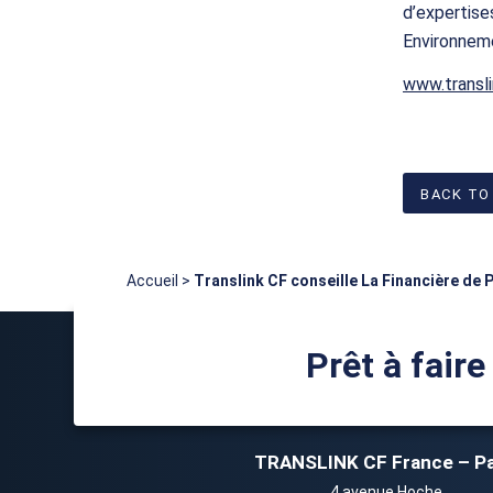
d’expertise
Environneme
www.transli
BACK TO
Accueil
>
Translink CF conseille La Financière de P
Prêt à faire
TRANSLINK CF France – Pa
4 avenue Hoche