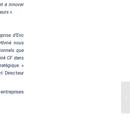
t à innover
teurs
».
prise d’Eric
rythmé nous
tionnels que
slink CF dans
ratégique.
»
t Directeur
 entreprises