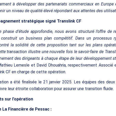
lement à développer des partenariats commerciaux en Europe e
nir un niveau de qualité élevé répondant aux attentes des utilisa
agnement stratégique signé Translink CF
 phase d’étude approfondie, nous avons structuré l’offre de re
 construit un business plan compétitif. Dans un processus 
tré la solidité de cette proposition tant sur les plans opéra
ette transaction illustre une nouvelle fois le savoir-faire de Tran
nement des dirigeants à chaque étape de leur développement st
Mathieu Lemesle et David Dhouahria, respectivement Associé e
ink CF en charge de cette opération.
tion a été finalisée le 21 janvier 2025. Les équipes des deux
vre leur étroite collaboration pour assurer une transition fluide.
ts sur l’opération
e La Financière de Pessac :