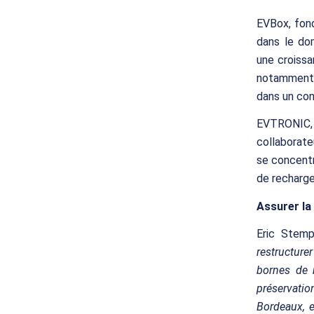
EVBox, fon
dans le do
une croissa
notamment 
dans un con
EVTRONIC, 
collaborate
se concentr
de recharge
Assurer la
Eric Stem
restructur
bornes de 
préservati
Bordeaux, e