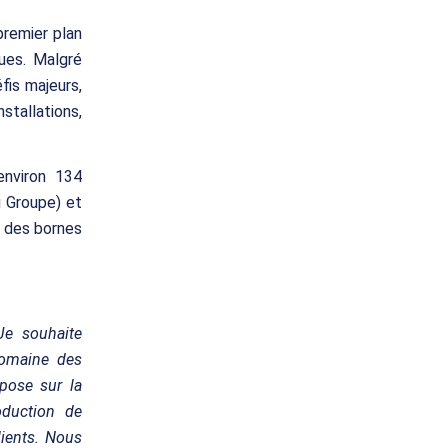
remier plan
ues. Malgré
fis majeurs,
tallations,
environ 134
u Groupe) et
e des bornes
Je souhaite
domaine des
pose sur la
oduction de
lients. Nous