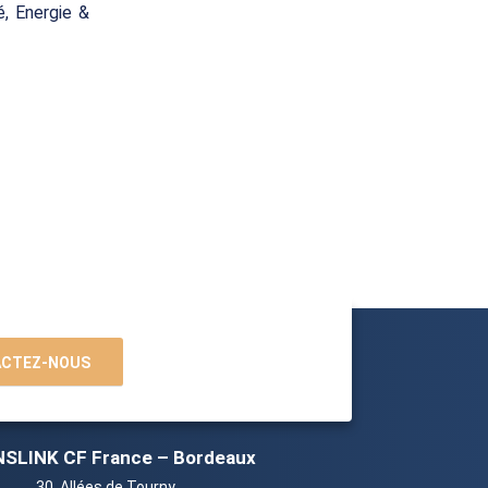
é, Energie &
CTEZ-NOUS
SLINK CF France – Bordeaux
30, Allées de Tourny