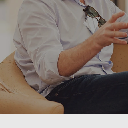
continuité réussie et d’une tranquillité
d’esprit.
C’est là qu’intervient Translink Corporate
Finance, votre partenaire de confiance
pour une cession d’entreprise sereine.
Notre expérience et notre organisation
internationale vous garantissent une
transaction réalisée dans les meilleurs
conditions, au meilleur prix, et qui
s’adapte à vos impératifs de calendrier.