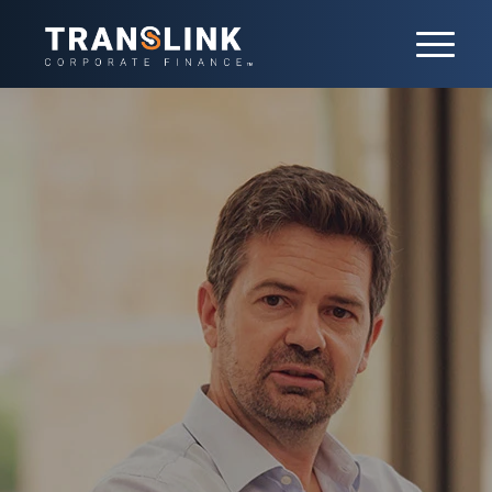
Cession
Vous êtes-vous déjà demandé comment
transmettre l’héritage de votre vie
professionnelle en toute quiétude ? La
cession d’entreprise est une étape
importante qui marque la fin d’un chapitre
pour un dirigeant. Si elle est bien
orchestrée, cette transmission
d’entreprise peut être l’assurance d’une