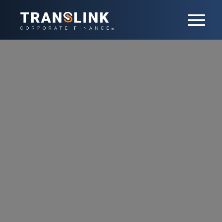
Services aux
entreprises
Le secteur des services aux entreprises est
en pleine consolidation, les entreprises
cherchant à se développer et à étendre leur
présence géographique. Notre équipe
possède une expertise approfondie dans les