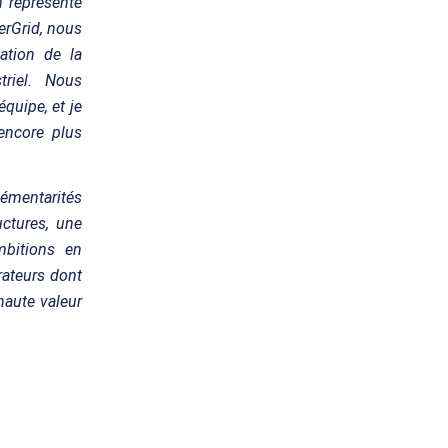
n représente
erGrid, nous
ation de la
triel. Nous
quipe, et je
encore plus
émentarités
uctures, une
ambitions en
rateurs dont
 haute valeur