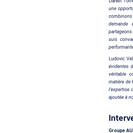
Daniel Tor
une opportu
combinons 
demande en
partageons 
suis conva
performante
Ludovic Val
évidentes d
véritable c
matière de 
l’expertise 
ajoutée à no
Interv
Groupe AU