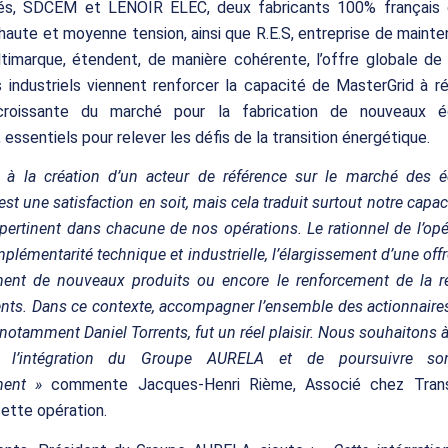
és, SDCEM et LENOIR ELEC, deux fabricants 100% français 
 haute et moyenne tension, ainsi que R.E.S, entreprise de maint
ltimarque, étendent, de manière cohérente, l’offre globale de
s industriels viennent renforcer la capacité de MasterGrid à r
roissante du marché pour la fabrication de nouveaux é
 essentiels pour relever les défis de la transition énergétique.
er à la création d’un acteur de référence sur le marché des 
est une satisfaction en soit, mais cela traduit surtout notre capac
 pertinent dans chacune de nos opérations. Le rationnel de l’opé
lémentarité technique et industrielle, l’élargissement d’une offr
ent de nouveaux produits ou encore le renforcement de la re
ients. Dans ce contexte, accompagner l’ensemble des actionnair
notamment Daniel Torrents, fut un réel plaisir. Nous souhaitons 
r l’intégration du Groupe AURELA et de poursuivre s
ment »
commente Jacques-Henri Rième, Associé chez Trans
ette opération.