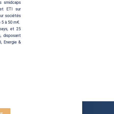
es smidcaps
 et ETI sur
sur sociétés
e 5 à 50 m€.
pays, et 25
, disposant
é, Energie &
US