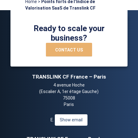
Home
>
Points forts de l’Indice de
Valorisation SaaS de Translink CF
Ready to scale your
business?
CONTACT US
TRANSLINK CF France – Paris
4 avenue Hoche
(Escalier A, 1er étage Gauche)
75008
Paris
E.
Show email