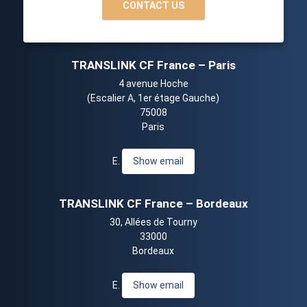
CONTACT US
TRANSLINK CF France – Paris
4 avenue Hoche
(Escalier A, 1er étage Gauche)
75008
Paris
E.
Show email
TRANSLINK CF France – Bordeaux
30, Allées de Tourny
33000
Bordeaux
E.
Show email