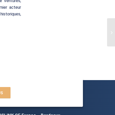
e Ventures,
mier acteur
istoriques,
US