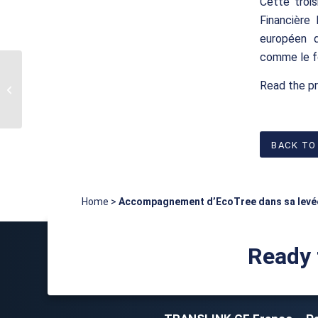
Cette troi
Financière
européen d
comme le fo
#3 De Financière
Monceau CF à Translink
Read the p
CF France – Les
bénéfices...
BACK TO
Home
>
Accompagnement d’EcoTree dans sa levé
Ready 