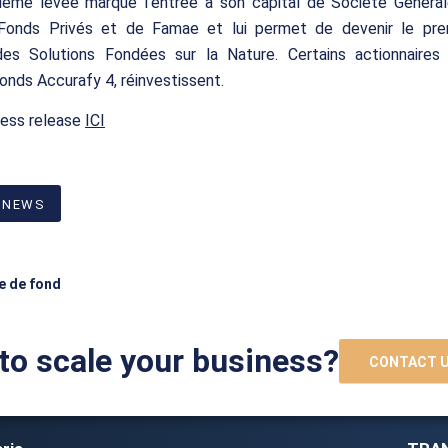
sième levée marque l’entrée à son capital de Société Général
 Fonds Privés et de Famae et lui permet de devenir le pre
es Solutions Fondées sur la Nature. Certains actionnaires h
nds Accurafy 4, réinvestissent.
ress release
ICI
 NEWS
e de fond
to scale your business?
CONTACT 