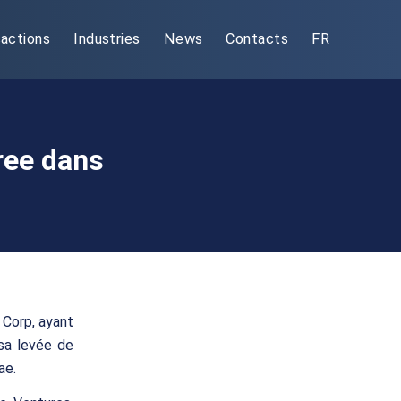
actions
Industries
News
Contacts
FR
ree dans
 Corp, ayant
 sa levée de
ae.