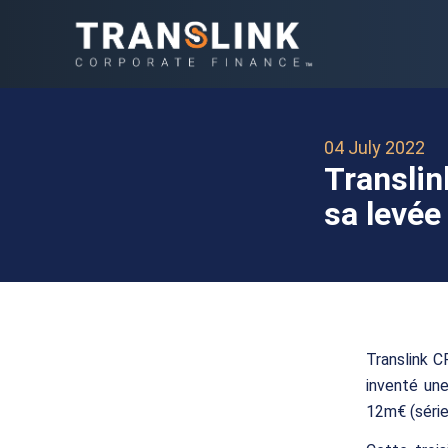
04 July 2022
Transli
sa levé
Translink C
inventé une
12m€ (série