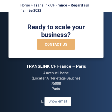
Home
>
Translink CF France – Regard sur
l’année 2022
Ready to scale your
business?
CONTACT US
TRANSLINK CF France – Paris
4 avenue Hoche
(Escalier A, 1er étage Gauche)
75008
Paris
E.
Show email