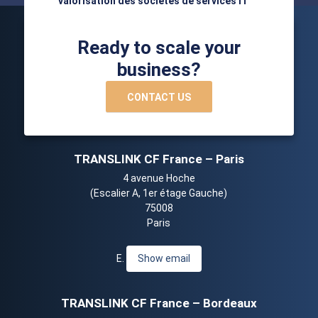
valorisation des sociétés de services IT
Ready to scale your
business?
CONTACT US
TRANSLINK CF France – Paris
4 avenue Hoche
(Escalier A, 1er étage Gauche)
75008
Paris
E.
Show email
TRANSLINK CF France – Bordeaux