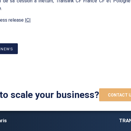
on de sa cession à Inetum, Translink CF France CF et Pologne 
.
ress release
ICI
 NEWS
to scale your business?
CONTACT 
ris
TRAN