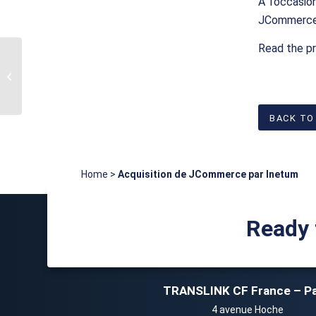
À l’occasi
JCommerce
Read the p
Inetum, ESN française
et leader international
sur les solutions
digitales,...
BACK TO
Home
>
Acquisition de JCommerce par Inetum
Ready 
TRANSLINK CF France – Pa
4 avenue Hoche