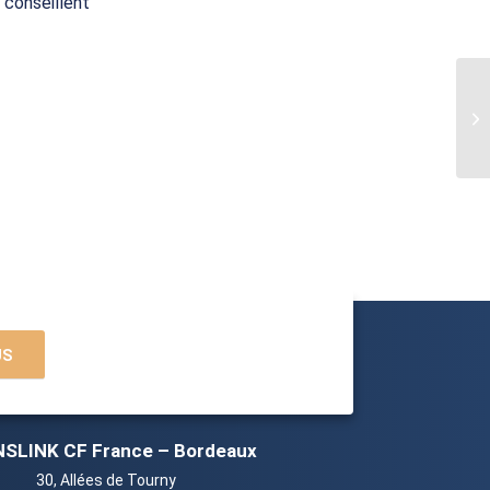
conseillent
US
SLINK CF France – Bordeaux
30, Allées de Tourny