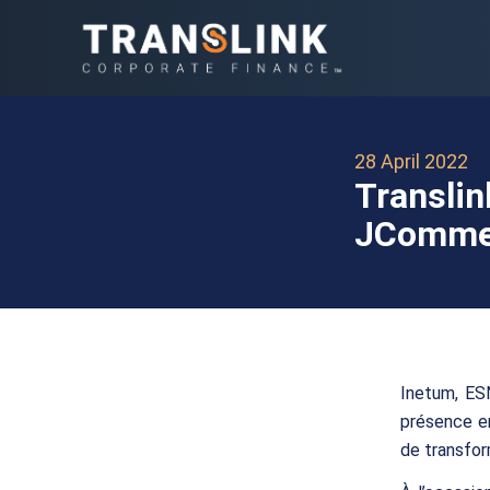
28 April 2022
Translin
JCommer
Inetum, ESN
présence e
de transfor