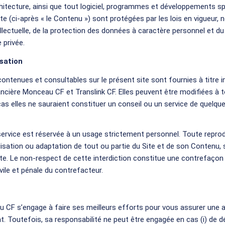
hitecture, ainsi que tout logiciel, programmes et développements s
te (ci-après « le Contenu ») sont protégées par les lois en vigueur,
ellectuelle, de la protection des données à caractère personnel et du 
 privée.
isation
ontenues et consultables sur le présent site sont fournies à titre in
ancière Monceau CF et Translink CF. Elles peuvent être modifiées 
cas elles ne sauraient constituer un conseil ou un service de quelqu
e service est réservée à un usage strictement personnel. Toute repro
ilisation ou adaptation de tout ou partie du Site et de son Contenu,
ite. Le non-respect de cette interdiction constitue une contrefaço
ivile et pénale du contrefacteur.
 CF s’engage à faire ses meilleurs efforts pour vous assurer une a
. Toutefois, sa responsabilité ne peut être engagée en cas (i) de dé