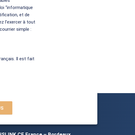
ables
oi “informatique
fication, et de
 l’exercer à tout
ourrier simple :
nçais. Il est fait
US
SLINK CF France – Bordeaux