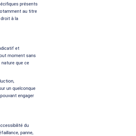
pécifiques présents
 notamment au titre
droit à la
dicatif et
à tout moment sans
e nature que ce
duction,
 sur un quelconque
n pouvant engager
ccessibilité du
faillance, panne,