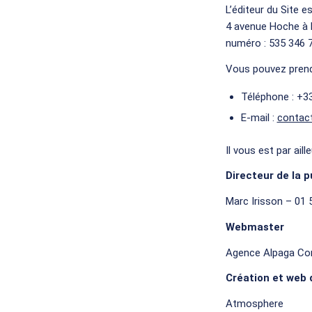
L’éditeur du Site e
4 avenue Hoche à P
numéro : 535 346 
Vous pouvez prendr
Téléphone : +33
E-mail :
contact
Il vous est par ai
Directeur de la p
Marc Irisson – 01 
Webmaster
Agence Alpaga Cons
Création et web 
Atmosphere