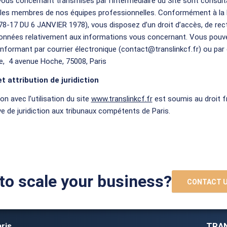
ous concernant transmises par l’intermédiaire du Site sont consult
 les membres de nos équipes professionnelles. Conformément à la l
 78-17 DU 6 JANVIER 1978), vous disposez d’un droit d’accès, de recti
onnées relativement aux informations vous concernant. Vous pouvez
formant par courrier électronique (contact@translinkcf.fr) ou par c
e, 4 avenue Hoche, 75008, Paris
et attribution de juridiction
ion avec l’utilisation du site
www.translinkcf.fr
est soumis au droit fra
ve de juridiction aux tribunaux compétents de Paris.
to scale your business?
CONTACT 
ris
TRAN