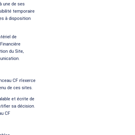
 à une de ses
ibilité temporaire
ses à disposition
tériel de
 Financière
ion du Site,
unication.
onceau CF n’exerce
nu de ces sites.
lable et écrite de
ifier sa décision.
au CF