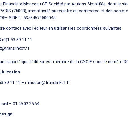
st Financière Monceau CF, Société par Actions Simplifiée, dont le siè
ARIS (75008), immatriculé au registre du commerce et des sociétés
795– SIRET : 53534679500045
e contact avec l’éditeur en utilisant les coordonnées suivantes :
 (0)1 53 89 11 11
@translinkcf.fr
lleurs rappelé que l’éditeur est membre de la CNCIF sous le numéro 
ublication
53 89 11 11 – mirisson@translinkcf.fr
eil – 01.45.02.25.64
design