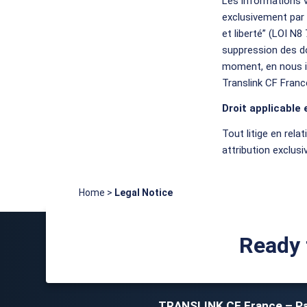
Les informations v
exclusivement par
et liberté” (LOI N8
suppression des d
moment, en nous in
Translink CF Franc
Droit applicable 
Tout litige en relat
attribution exclusi
Home
>
Legal Notice
Ready 
TRANSLINK CF France – Pa