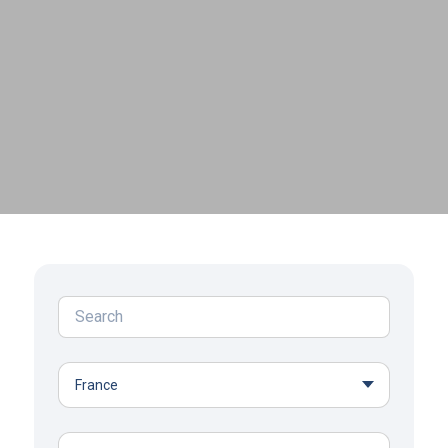
dernières années, nous avons mené à
bien plus de 400 transactions pour nos
clients, dans de nombreux secteurs et sur
plusieurs continents.