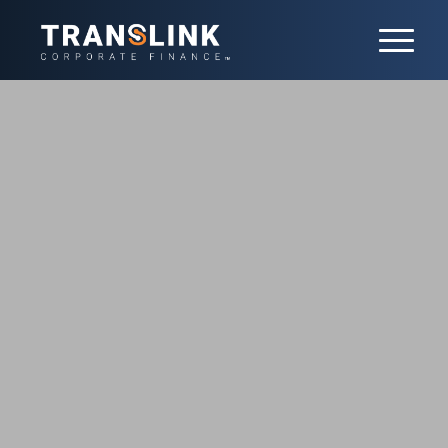
Transactions
Ce qui nous motive, c’est de mener à bien
les opérations de nos clients, dans le
respect de leurs objectifs. Forts d’une
expertise locale approfondie sur six
continents, nous concluons des
transactions complexes qui créent de la
valeur et accélérent la croissance de nos
clients. Rien qu’au cours des trois