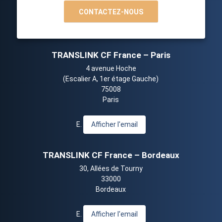
CONTACTEZ-NOUS
TRANSLINK CF France – Paris
4 avenue Hoche
(Escalier A, 1er étage Gauche)
75008
Paris
E.
Afficher l'email
TRANSLINK CF France – Bordeaux
30, Allées de Tourny
33000
Bordeaux
E.
Afficher l'email