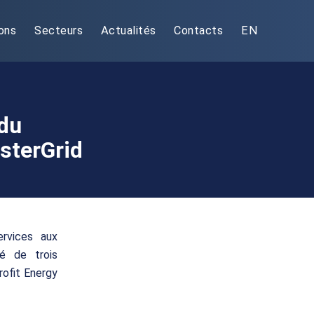
ons
Secteurs
Actualités
Contacts
EN
 du
sterGrid
ervices aux
sé de trois
ofit Energy