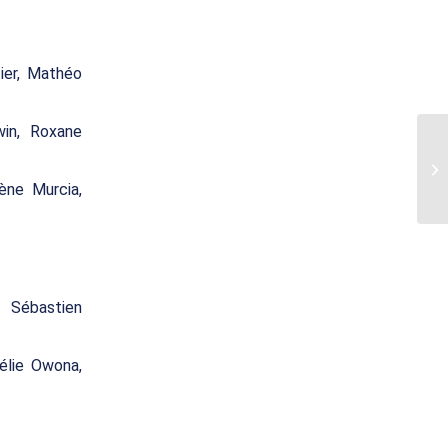
ier, Mathéo
win, Roxane
ène Murcia,
 Sébastien
rélie Owona,