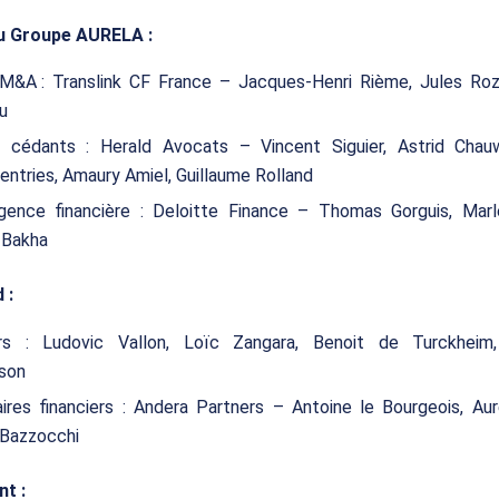
u Groupe AURELA :
 M&A : Translink CF France – Jacques-Henri Rième, Jules Roz
u
 cédants : Herald Avocats – Vincent Siguier, Astrid Chau
ntries, Amaury Amiel, Guillaume Rolland
igence financière : Deloitte Finance – Thomas Gorguis, Marl
 Bakha
 :
s : Ludovic Vallon, Loïc Zangara, Benoit de Turckheim,
son
ires financiers : Andera Partners – Antoine le Bourgeois, Au
 Bazzocchi
t :