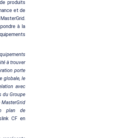
de produits
enance et de
 MasterGrid.
épondre à la
quipements
équipements
ité à trouver
ration porte
e globale, le
lation avec
es du Groupe
à MasterGrid
on plan de
link CF en