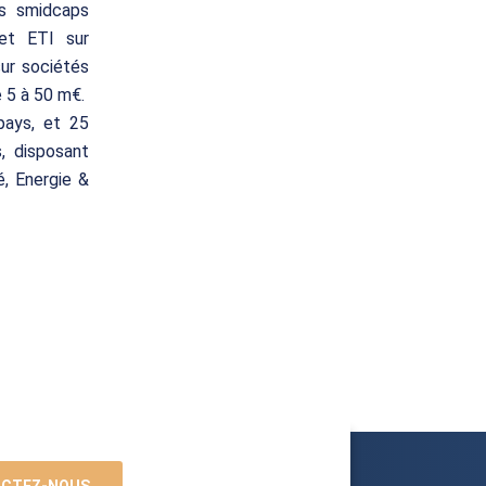
es smidcaps
 et ETI sur
sur sociétés
e 5 à 50 m€.
pays, et 25
, disposant
é, Energie &
CTEZ-NOUS