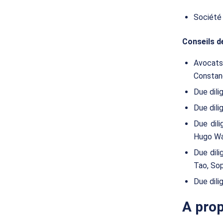
Société 
Conseils d
Avocats 
Constanc
Due dili
Due dili
Due dili
Hugo Wa
Due dili
Tao, So
Due dili
A prop