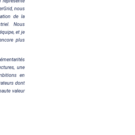
n représente
erGrid, nous
ation de la
triel. Nous
quipe, et je
encore plus
émentarités
uctures, une
ambitions en
rateurs dont
 haute valeur