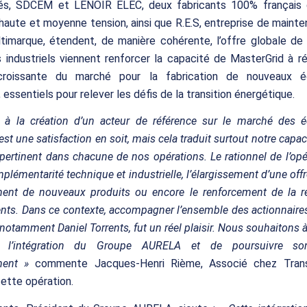
és, SDCEM et LENOIR ELEC, deux fabricants 100% français 
 haute et moyenne tension, ainsi que R.E.S, entreprise de maint
ltimarque, étendent, de manière cohérente, l’offre globale de
s industriels viennent renforcer la capacité de MasterGrid à r
roissante du marché pour la fabrication de nouveaux é
 essentiels pour relever les défis de la transition énergétique.
er à la création d’un acteur de référence sur le marché des 
est une satisfaction en soit, mais cela traduit surtout notre capac
 pertinent dans chacune de nos opérations. Le rationnel de l’opé
lémentarité technique et industrielle, l’élargissement d’une offr
ent de nouveaux produits ou encore le renforcement de la re
ients. Dans ce contexte, accompagner l’ensemble des actionnair
notamment Daniel Torrents, fut un réel plaisir. Nous souhaitons 
r l’intégration du Groupe AURELA et de poursuivre s
ment »
commente Jacques-Henri Rième, Associé chez Trans
ette opération.