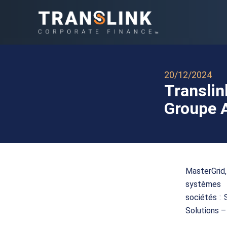
20/12/2024
Translin
Groupe 
MasterGrid
systèmes é
sociétés :
Solutions –