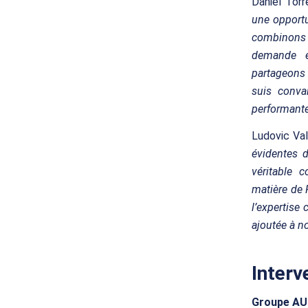
Daniel Tor
une opportu
combinons 
demande en
partageons 
suis conva
performante
Ludovic Val
évidentes d
véritable c
matière de 
l’expertise 
ajoutée à no
Interv
Groupe AU