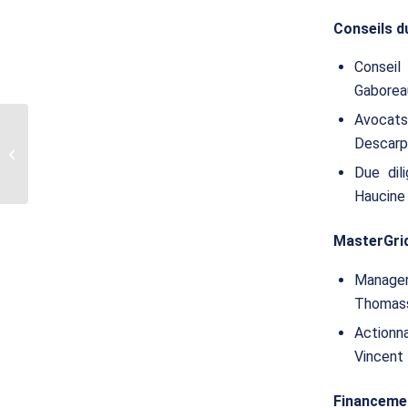
Conseils d
Conseil
Gaborea
Avocats
Translink CF conseille
Descarpe
Diploma PLC et sa filiale
Interconnect Solutions
Due dil
Group...
Haucine
MasterGrid
Manager
Thomas
Actionna
Vincent
Financemen