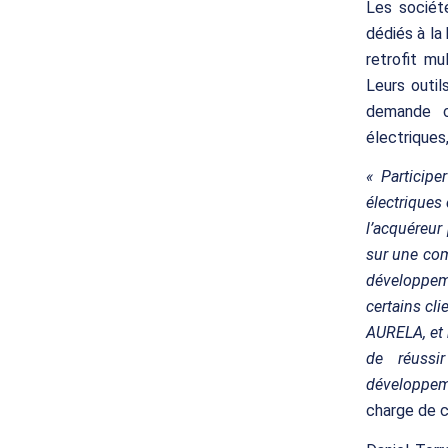
Les sociét
dédiés à la
retrofit mu
Leurs outil
demande c
électriques,
« Particip
électriques 
l’acquéreur
sur une comp
développem
certains cl
AURELA, et 
de réussi
développe
charge de c