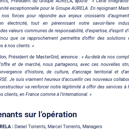
rents, Président du Groupe AURELA, ajoute :
« Cette intégratio
nité exceptionnelle pour le Groupe AURELA. En rejoignant Mast
nos forces pour répondre aux enjeux croissants d’augment
 électricité, tout en pérennisant notre savoir-faire indus
des valeurs communes de responsabilité, d’expertise, d’esprit d’é
incu que ce rapprochement permettra d’offrir des solutions 
s à nos clients. »
lon, Président de MasterGrid, annonce :
« Au-delà de nos compl
’offre et de marché, nous partageons, avec ces nouvelles str
onvergence d’histoire, de culture, d’ancrage territorial et d’
RSE. Je suis vraiment heureux d’accueillir ces nouveaux collabo
constructeur va renforcer notre légitimité à offrir des services à
s clients, en France comme à l’international. »
enants sur l’opération
RELA :
Daniel Torrents, Marcel Torrents, Managers