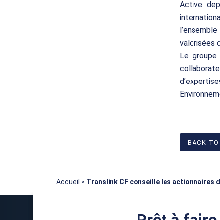
Active dep
internatio
l’ensemble 
valorisées 
Le groupe 
collaborat
d’expertise
Environneme
BACK TO
Accueil
>
Translink CF conseille les actionnaires
Prêt à faire