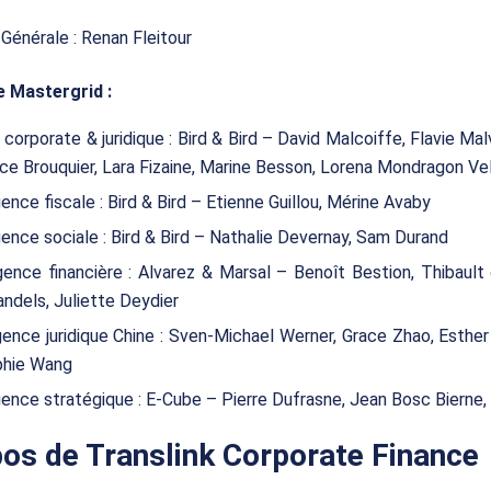
Générale : Renan Fleitour
e Mastergrid :
corporate & juridique : Bird & Bird – David Malcoiffe, Flavie Mal
e Brouquier, Lara Fizaine, Marine Besson, Lorena Mondragon V
gence fiscale : Bird & Bird – Etienne Guillou, Mérine Avaby
gence sociale : Bird & Bird – Nathalie Devernay, Sam Durand
gence financière : Alvarez & Marsal – Benoît Bestion, Thibault d
ndels, Juliette Deydier
gence juridique Chine : Sven-Michael Werner, Grace Zhao, Esthe
phie Wang
gence stratégique : E-Cube – Pierre Dufrasne, Jean Bosc Bierne,
os de Translink Corporate Finance