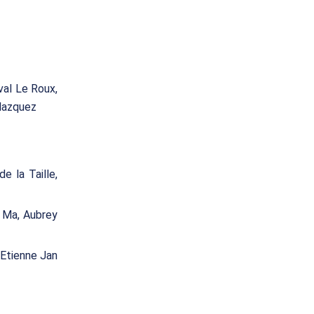
val Le Roux,
elazquez
e la Taille,
r Ma, Aubrey
 Etienne Jan