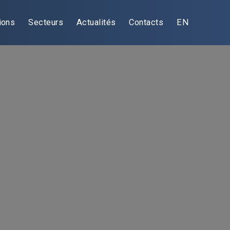
ions
Secteurs
Actualités
Contacts
EN
e
lisation et de
t nécessite une
00 transactions
amiliales aux
en les aidant à
portunités de