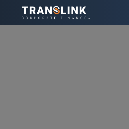
Le secteur de
l’innovation. 
révision conti
réalisées, n
multinationale
naviguer dan
croissance.