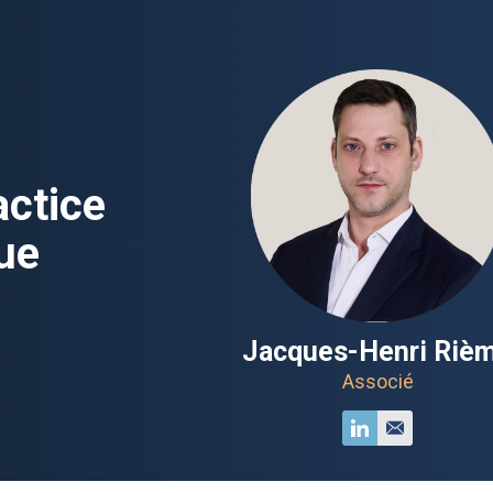
actice
ue
Jacques-Henri Riè
Associé