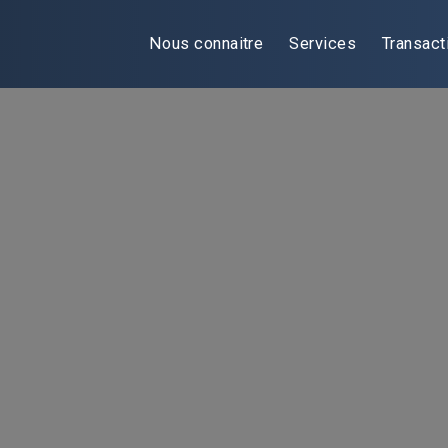
Nous connaitre
Services
Transact
Transport et Logistiqu
 la logistique est à l’avant-garde de la mondia
Il est confronté à des bouleversements constants e
nue de la stratégie des entreprises. Avec plus de 1
ous conseillons les entreprises, des sociétés f
s, en matière de fusions-acquisitions stratégiques, 
s les changements du marché et à saisir les op