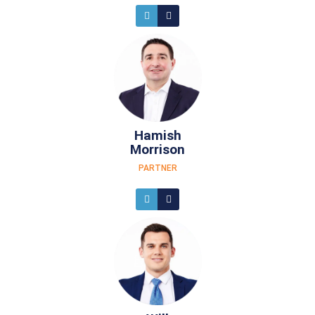
Hamish
Morrison
PARTNER