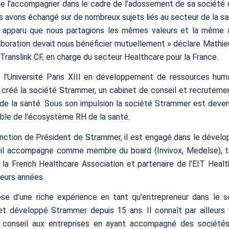
de l’accompagner dans le cadre de l’adossement de sa société
s avons échangé sur de nombreux sujets liés au secteur de la san
 apparu que nous partagions les mêmes valeurs et la même a
aboration devait nous bénéficier mutuellement » déclare Math
Translink CF, en charge du secteur Healthcare pour la France.
 l’Université Paris XIII en développement de ressources huma
créé la société Strammer, un cabinet de conseil et recruteme
de la santé. Sous son impulsion la société Strammer est deve
ble de l’écosystème RH de la santé.
onction de Président de Strammer, il est engagé dans le dével
u’il accompagne comme membre du board (Invivox, Medelse),
la French Healthcare Association et partenaire de l’EIT Healt
ieurs années.
ose d’une riche expérience en tant qu’entrepreneur dans le s
et développé Strammer depuis 15 ans. Il connaît par ailleurs 
 conseil aux entreprises en ayant accompagné des société