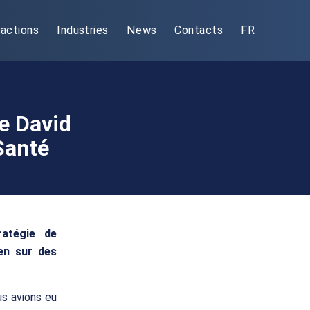
actions
Industries
News
Contacts
FR
e David
Santé
ratégie de
ien sur des
us avions eu