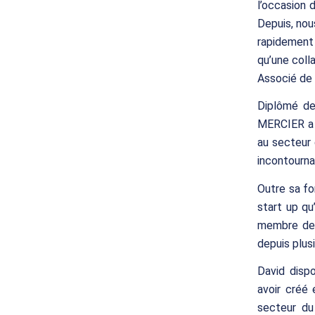
l’occasion 
Depuis, nou
rapidement
qu’une coll
Associé de 
Diplômé de
MERCIER a 
au secteur 
incontourna
Outre sa f
start up q
membre de 
depuis plus
David disp
avoir créé 
secteur du