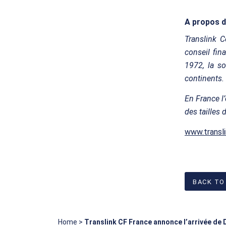
A propos d
Translink 
conseil fin
1972, la s
continents.
En France l
des tailles
www.transl
BACK TO
Home
>
Translink CF France annonce l’arrivée de 