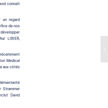
David connaît
r un regard
éfice de nos
 développer
hur LIBIER,
t récemment
nton Medical
ia aux côtés
plémentarité
ar Strammer
nclut David