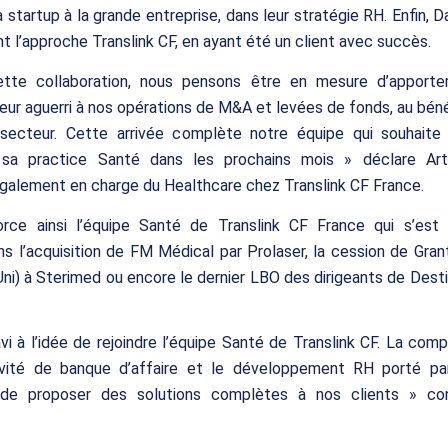
la startup à la grande entreprise, dans leur stratégie RH. Enfin, 
t l’approche Translink CF, en ayant été un client avec succès.
tte collaboration, nous pensons être en mesure d’apporte
eur aguerri à nos opérations de M&A et levées de fonds, au bén
 secteur. Cette arrivée complète notre équipe qui souhaite
sa practice Santé dans les prochains mois » déclare Art
également en charge du Healthcare chez Translink CF France.
orce ainsi l’équipe Santé de Translink CF France qui s’es
ans l’acquisition de FM Médical par Prolaser, la cession de Gra
i) à Sterimed ou encore le dernier LBO des dirigeants de Dest
avi à l’idée de rejoindre l’équipe Santé de Translink CF. La com
tivité de banque d’affaire et le développement RH porté p
de proposer des solutions complètes à nos clients » co