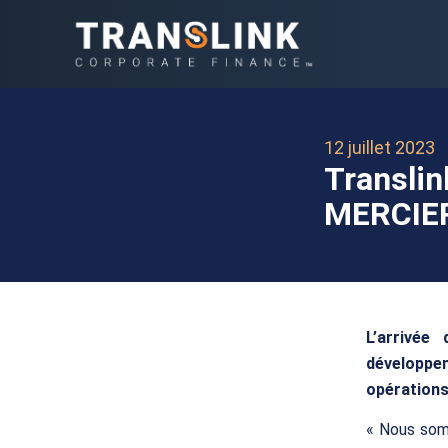
12 juillet 2023
Translin
MERCIER 
L’arrivée
développem
opérations
« Nous somm