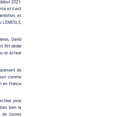
 début 2021.
té et il est
mbition, et
ieu LEMESLE,
ines, David
nt RH dédié
nu un acteur
oppement de
 tout comme
h en France
ecteur pour
très bien le
s de toutes