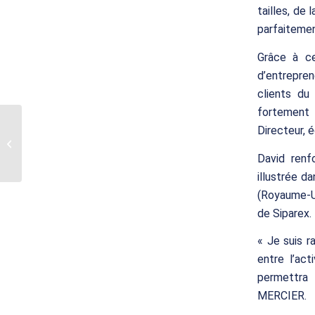
tailles, de 
parfaitemen
Grâce à ce
d’entrepren
clients du
fortement 
Translink CF France
Directeur, 
accompagne le Groupe
CEME dans son
développement avec
David renf
l’acquisition...
illustrée d
(Royaume-Un
de Siparex.
« Je suis r
entre l’ac
permettra 
MERCIER.