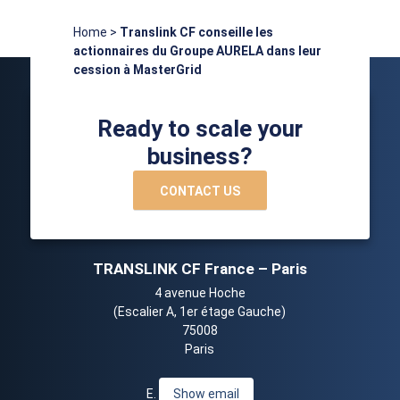
Home
>
Translink CF conseille les
actionnaires du Groupe AURELA dans leur
cession à MasterGrid
Ready to scale your
business?
CONTACT US
TRANSLINK CF France – Paris
4 avenue Hoche
(Escalier A, 1er étage Gauche)
75008
Paris
E.
Show email