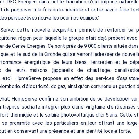
r DEC Énergies dans cette transition s’est imposé naturellem
 de préserver à la fois notre identité et notre savoir-faire tec
des perspectives nouvelles pour nos équipes.”
erve, cette nouvelle acquisition permet de renforcer sa 
uitaine, région pour laquelle le groupe était déjà présent avec l
nier de Cerise Energies. Ce sont près de 9 000 clients situés dans
que et le sud de la Gironde qui se verront adresser de nouvell
rformance énergétique de leurs biens, l’entretien et le dé
ons de leurs maisons (appareils de chauffage, canalisation
s, etc). HomeServe propose en effet des services d’assistan
omberie, d’électricité, de gaz, ainsi qu’en serrurerie et gestion d
chat, HomeServe confirme son ambition de se développer sur le
’entreprise souhaite intégrer plus d’une vingtaine d’entreprises 
fort thermique et le solaire photovoltaïque d’ici 5 ans. Cette st
 sa proximité avec les particuliers en leur offrant une larg
tout en conservant une présence et une identité locale forte.