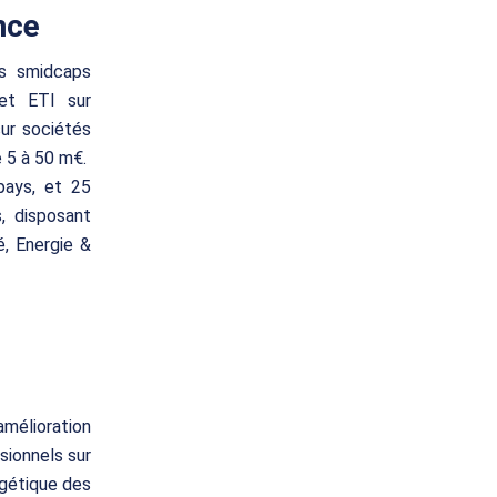
nce
es smidcaps
 et ETI sur
sur sociétés
e 5 à 50 m€.
pays, et 25
, disposant
é, Energie &
mélioration
sionnels sur
ergétique des