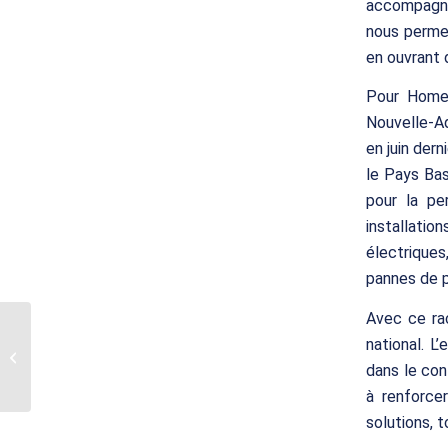
accompagne
nous permet
en ouvrant 
Pour HomeS
Nouvelle-Aq
en juin der
le Pays Bas
pour la pe
installati
électrique
pannes de pl
Avec ce ra
Translink CF conseille
national. L
les actionnaires de
Netisys dans leur
dans le con
cession à Sog...
à renforcer
solutions, 