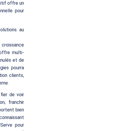
tif offre un
nnelle pour
lutions au
e croissance
ffre multi-
anulés et de
gies pourra
ion clients,
erne.
fier de voir
n, franchir
portent bien
connaissant
eServe pour