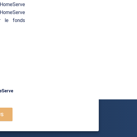
 HomeServe
. HomeServe
r le fonds
meServe
US