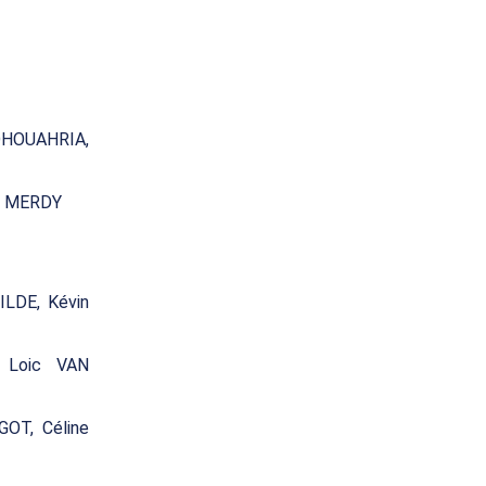
 DHOUAHRIA,
LE MERDY
WILDE, Kévin
, Loic VAN
AGOT, Céline