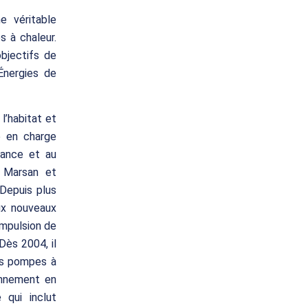
e véritable
 à chaleur.
bjectifs de
Énergies de
l’habitat et
se en charge
enance et au
 Marsan et
 Depuis plus
ux nouveaux
impulsion de
Dès 2004, il
des pompes à
onnement en
 qui inclut