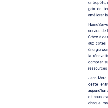
entrepôts, 
gain de te
améliorer la
HomeServe
service de l
Grâce à cet
aux côtés 
énergie com
la rénovat
compter sur
ressources 
Jean-Marc D
cette entr
aujourd’hui
et nous av
chaque mac