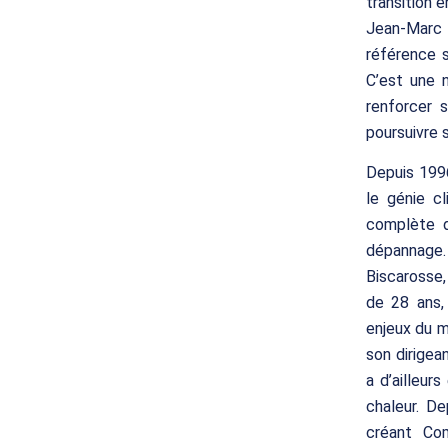
transition 
Jean-Marc 
référence 
C’est une 
renforcer 
poursuivre 
Depuis 1996
le génie cl
complète de
dépannage
Biscarosse,
de 28 ans,
enjeux du m
son dirigea
a d’ailleur
chaleur. D
créant Com