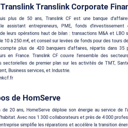
Translink Translink Corporate Fina
uis plus de 50 ans, Translink CF est une banque d’affair
nale assistant entrepreneurs, PME, fonds d’investissement
de leurs opérations haut de bilan : transactions M&A et LBO 
de 10 à 250 m€, et conseil sur levées de fonds pour des tours d
compte plus de 420 banquiers d’affaires, répartis dans 35 
eurs en France. Translink CF couvre l’ensemble des secteurs
s sectorielles de premier plan sur les activités de TMT, Sant
nt, Business services, et Industrie.
nkcf.fr
pos de HomServe
s de 20 ans, HomeServe déploie son énergie au service de l’a
l’habitat. Avec nos 1 300 collaborateurs et près de 4 000 profes
l’entreprise simplifie les réparations et accélère la transition én