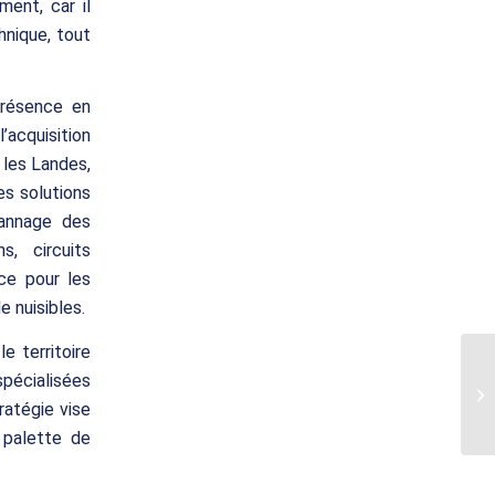
ent, car il
hnique, tout
présence en
’acquisition
 les Landes,
es solutions
pannage des
s, circuits
ce pour les
e nuisibles.
 territoire
spécialisées
ratégie vise
e palette de