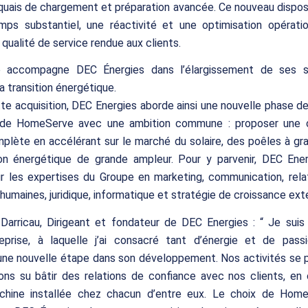
quais de chargement et préparation avancée. Ce nouveau disposi
mps substantiel, une réactivité et une optimisation opératio
 qualité de service rendue aux clients.
 accompagne DEC Énergies dans l’élargissement de ses so
a transition énergétique.
te acquisition, DEC Energies aborde ainsi une nouvelle phase d
de HomeServe avec une ambition commune : proposer une o
plète en accélérant sur le marché du solaire, des poêles à gr
ion énergétique de grande ampleur. Pour y parvenir, DEC Ener
 les expertises du Groupe en marketing, communication, relat
humaines, juridique, informatique et stratégie de croissance ext
arricau, Dirigeant et fondateur de DEC Energies : “ Je suis 
eprise, à laquelle j’ai consacré tant d’énergie et de passio
 une nouvelle étape dans son développement. Nos activités se 
ons su bâtir des relations de confiance avec nos clients, en 
hine installée chez chacun d’entre eux. Le choix de Hom