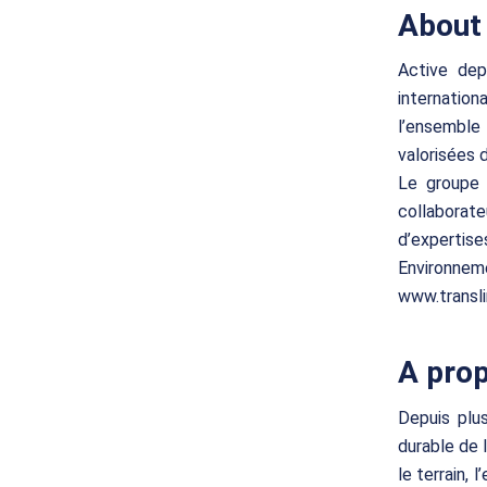
About 
Active dep
internatio
l’ensemble 
valorisées 
Le groupe 
collaborat
d’expertise
Environneme
www.transli
A pro
Depuis plu
durable de 
le terrain, 