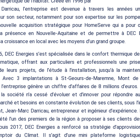
énergétique de l’habitat. Créée en 1996 par
Darricau, l’entreprise est devenue à travers les années un
sur son secteur, notamment pour son expertise sur les pompes
nouvelle acquisition stratégique pour HomeServe qui a pour o
sa présence en Nouvelle-Aquitaine et de permettre à DEC 
sa croissance en local avec les moyens d’un grand groupe.
, DEC Energies s’est spécialisée dans le confort thermique de 
imatique, offrant aux particuliers et professionnels une pri
 leurs projets, de l’étude à l’installation, jusqu’à la maint
. Avec 3 implantations à St-Geours-de-Maremne, Mont de
 l’entreprise génère un chiffre d’affaires de 8 millions d’euros.
 la société n’a cessé d’évoluer et d’innover pour répondre a
arché et besoins en constante évolution de ses clients, sous l’
nt, Jean-Marc Darricau, entrepreneur et ingénieur d’expérience. 
s été l’un des premiers de la région à proposer à ses clients 
epuis 2017, DEC Energies a renforcé sa stratégie d’approvisi
ptoir du Climat. Il s’agit d’une mini plateforme logistique