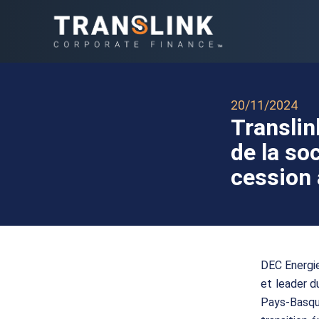
20/11/2024
Translin
de la so
cession
DEC Energie
et leader d
Pays-Basqu