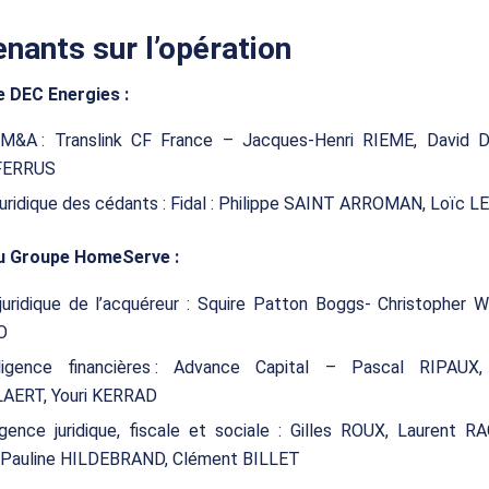
enants sur l’opération
e DEC Energies :
 M&A : Translink CF France – Jacques-Henri RIEME, David
 FERRUS
juridique des cédants : Fidal : Philippe SAINT ARROMAN, Loïc 
u Groupe HomeServe :
juridique de l’acquéreur : Squire Patton Boggs- Christopher 
O
ligence financières : Advance Capital – Pascal RIPAUX
AERT, Youri KERRAD
gence juridique, fiscale et sociale : Gilles ROUX, Laurent R
Pauline HILDEBRAND, Clément BILLET