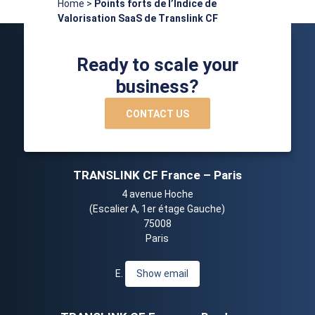
Home
>
Points forts de l’Indice de
Valorisation SaaS de Translink CF
Ready to scale your
business?
CONTACT US
TRANSLINK CF France – Paris
4 avenue Hoche
(Escalier A, 1er étage Gauche)
75008
Paris
E.
Show email