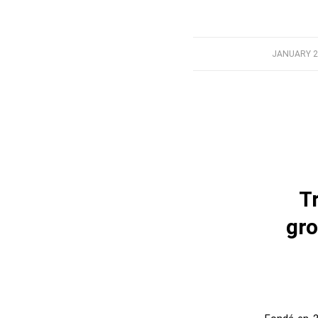
JANUARY 2
/
T
gro