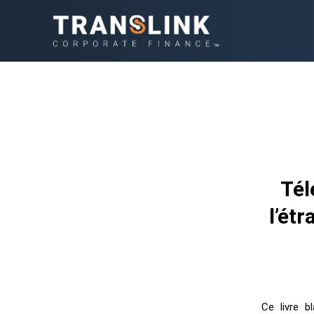
Tél
l’ét
Ce livre b