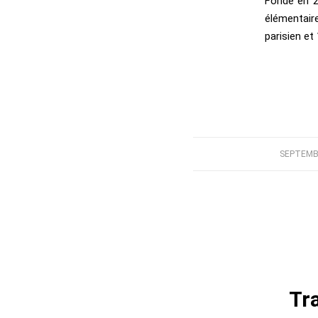
Fondé en 2
élémentaire
parisien et
SEPTEMBE
Tr