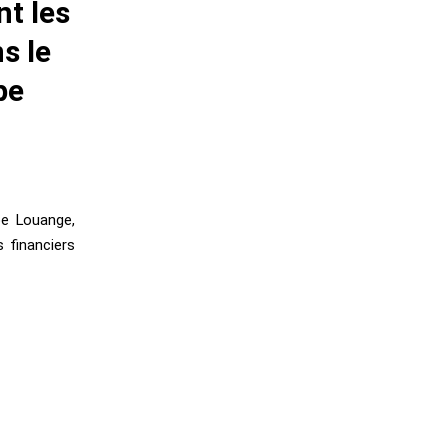
t les
s le
pe
pe Louange,
s financiers