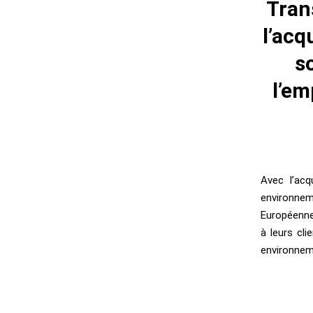
Tran
l’acq
s
l’em
Avec l’acq
environnem
Européenne
à leurs cl
environnem