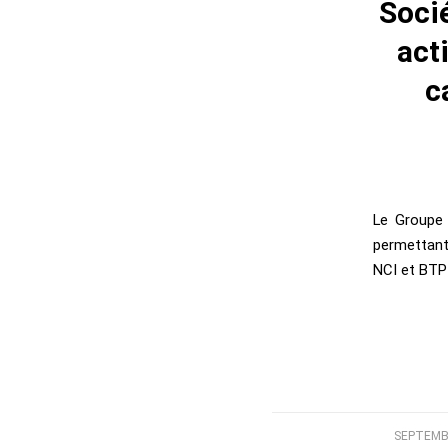
Soci
act
c
Le Groupe 
permettant 
NCI et BTP
SEPTEMBE