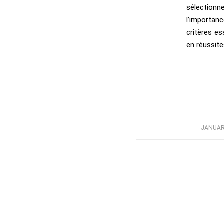
sélectionn
l’importanc
critères e
en réussit
JANUARY