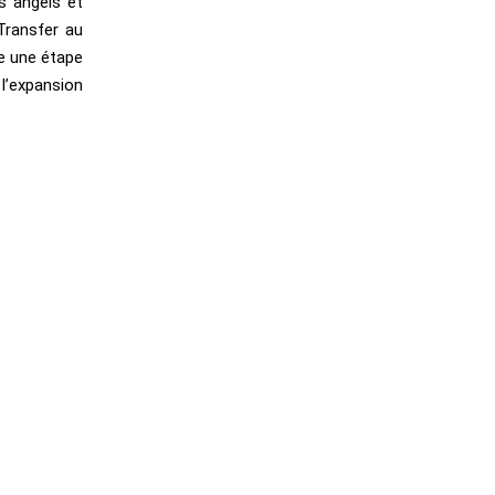
s angels et
Transfer au
ue une étape
l’expansion