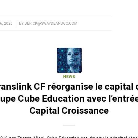
6, 2026
BY
DERICK@SWAYDEANDCO.COM
NEWS
ranslink CF réorganise le capital 
upe Cube Education avec l’entré
Capital Croissance