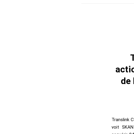
acti
de 
Translink C
voit SKAN 