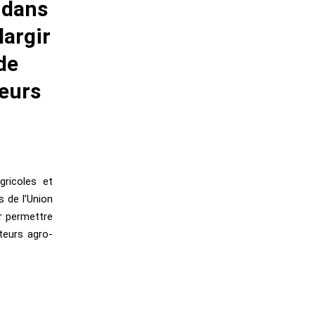
 dans
largir
de
teurs
gricoles et
 de l’Union
r permettre
teurs agro-