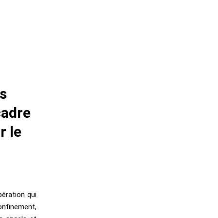
s
cadre
r le
pération qui
onfinement,