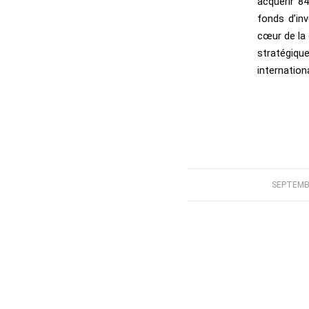
acquérir 8
fonds d’in
cœur de la 
stratégiqu
internation
SEPTEMBE