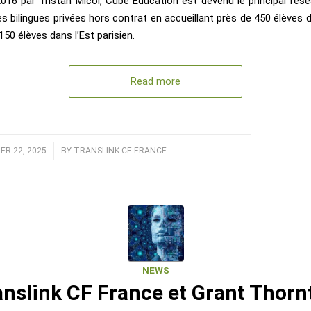
016 par Tristan Micol, Cube Education est devenu le principal rése
s bilingues privées hors contrat en accueillant près de 450 élèves 
 150 élèves dans l’Est parisien.
Read more
R 22, 2025
/
BY
TRANSLINK CF FRANCE
NEWS
anslink CF France et Grant Thorn