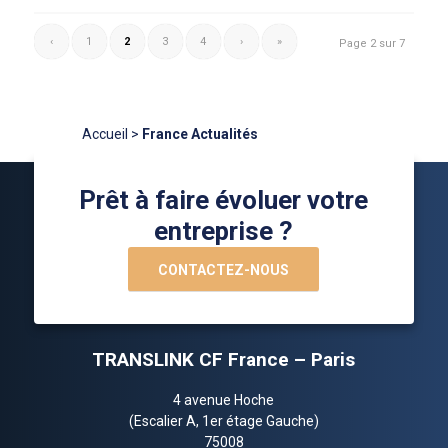
‹
1
2
3
4
›
»
Page 2 sur 7
Accueil
>
France Actualités
Prêt à faire évoluer votre
entreprise ?
CONTACTEZ-NOUS
TRANSLINK CF France – Paris
4 avenue Hoche
(Escalier A, 1er étage Gauche)
75008