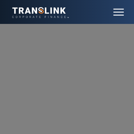
Actualités
Restez informé des dernières actualités
Translink Corporate Finance France en
matière de fusions-acquisitions, de
tendances sectorielles ou de nos avis
d’experts. Gardez une longueur d’avance
dans un paysage du M&A en constante
évolution.